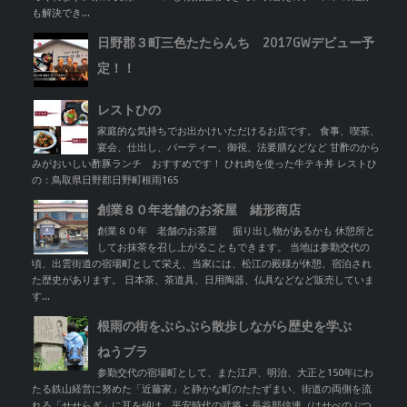
も解決でき...
日野郡３町三色たたらんち 2017GWデビュー予
定！！
レストひの
家庭的な気持ちでお出かけいただけるお店です。 食事、喫茶、
宴会、仕出し、パーティー、御視、法要膳などなど 甘酢のから
みがおいしい酢豚ランチ おすすめです！ ひれ肉を使った牛テキ丼 レストひ
の：鳥取県日野郡日野町根雨165
創業８０年老舗のお茶屋 緒形商店
創業８０年 老舗のお茶屋 掘り出し物があるかも 休憩所と
してお抹茶を召し上がることもできます。 当地は参勤交代の
頃、出雲街道の宿場町として栄え、当家には、松江の殿様が休憩、宿泊され
た歴史があります。 日本茶、茶道具、日用陶器、仏具などなど販売していま
す...
根雨の街をぶらぶら散歩しながら歴史を学ぶ
ねうブラ
参勤交代の宿場町として、また江戸、明治、大正と150年にわ
たる鉄山経営に努めた「近藤家」と静かな町のたたずまい、街道の両側を流
れる「せせらぎ」に耳を傾け、平安時代の武将・長谷部信連（はせべのぶつ