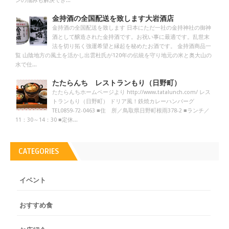
ンの悩みも解決でき...
金持酒の全国配送を致します大岩酒店
金持酒の全国配送を致します 日本にただ一社の金持神社の御神
酒として醸造された金持酒です。お祝い事に最適です。乱世末
法を切り拓く強運希望と縁起を秘めたお酒です。 金持酒商品一
覧 山陰地方の風土を活かし出雲杜氏が120年の伝統を守り地元の米と奥大山の
水で仕...
たたらんち レストランもり（日野町）
たたらんちホームページより http://www.tatalunch.com/ レス
トランもり（日野町） ドリア風！鉄焼カレーハンバーグ
TEL0859-72-0463 ■住 所／鳥取県日野町根雨378-2 ■ランチ／
11：30～14：30 ■定休...
CATEGORIES
イベント
おすすめ食