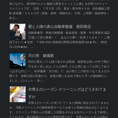
巡りながら、奥日野のたたら製鉄の歴史をじっくりと感じる日帰りのウォー
クイベントです。 日程： ７月２日（日） 集合：朝８時４５分 JR伯備線上菅
駅 参加費：２５００円（昼食・資料・保険付き） 行程：上菅駅～福栄神社～
井上...
愛と人情の真心自動車整備 柴田商店
自動車修理・車検点検整備・鈑金塗装・新車・中古車販売 認証
工場にて安心整備！！ あなたの夢･･･釣具うります！！ ご相
談下さい☆ ■ 住所： 〒689-4503 鳥取県日野郡日野町根雨166 ■ TEL： 0859-
72-2338 ■FAX： ...
天の蛍 鎮魂歌
時代が変わっても繰り返される戦渦。無意味な戦いの中で我が
子を失う哀しみは､どんな時代､どんな国にあっても同じであろ
うはずなのに･･･。松本薫著『天の蛍』で、あの世とこの世をつなぐ主人公の
踊り子、波留の謡の言葉から、反戦の願いを込めて母から子への鎮魂歌にし
ました。(コメント： 作･...
衣替えのシーズン クリーニングはどうされてま
すか
衣替えのシーズンが近づいてくると収納に悩まされていません
か。 宅配クリーニングの無料保管サービスを使うと収納の悩みがなくなりま
す。 クリーニング屋さんが洗濯した衣類をそのまま次のシーズンまで保管し
てくれます。家の収納スペースも有効活用できて、衣替えのシーズンの悩み