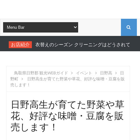
S
お店紹介
衣替えのシーズン クリーニングはどうされてます
E
A
鳥取県日野郡 観光WEBガイド
イベント
日野高
日
野町
日野高生が育てた野菜や草花、好評な味噌・豆腐を販
R
売します！
C
日野高生が育てた野菜や草
花、好評な味噌・豆腐を販
H
売します！