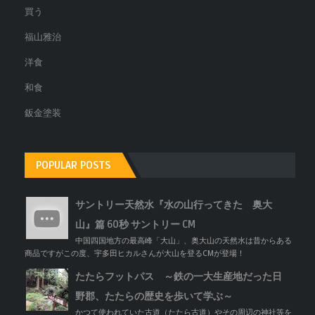
買う
福山雅治
洋食
和食
鈑金塗装
POPULAR POSTS
サントリー天然水『水の山行ってきた 奥大
山』篇 60秒 サントリー CM
中国四国地方の最高峰「大山」、奥大山の天然水は昔からある
商品ですがこの度、宇多田ヒカルさんが大山を登るCMが登場！
たたらフットパス ～鉄の一大生産地だった日
野郡、たたらの歴史を歩いて学ぶ～
かつて使われていた古道（たたら古道）やその周辺の神社等を