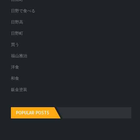
日野で食べる
日野高
日野町
買う
福山雅治
洋食
和食
鈑金塗装
POPULAR POSTS