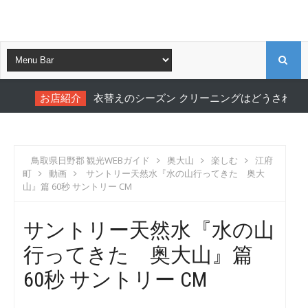
S
お店紹介
衣替えのシーズン クリーニングはどうされてま
E
A
鳥取県日野郡 観光WEBガイド
奥大山
楽しむ
江府
町
動画
サントリー天然水『水の山行ってきた 奥大
R
山』篇 60秒 サントリー CM
C
サントリー天然水『水の山
行ってきた 奥大山』篇
H
60秒 サントリー CM