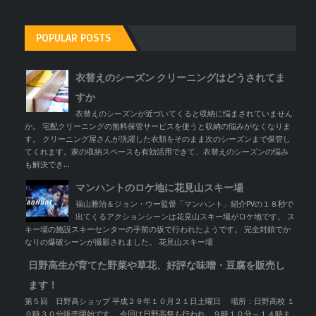
POPULAR POSTS
衣替えのシーズン クリーニングはどうされてま
すか
衣替えのシーズンが近づいてくると収納に悩まされていません
か。 宅配クリーニングの無料保管サービスを使うと収納の悩みがなくなりま
す。 クリーニング屋さんが洗濯した衣類をそのまま次のシーズンまで保管し
てくれます。家の収納スペースも有効活用できて、衣替えのシーズンの悩み
も解決でき...
マンハントのロケ地に花見山スキー場
福山雅治＆ジョン・ウー監督「マンハント」紹介PVの１８秒で
出てくるアクションシーンは花見山スキー場がロケ地です。 ス
キー場の施設スキーセンターの手前の坂で行われたようです。 完全封鎖でか
なりの爆破シーンが撮影されました。 花見山スキー場
日野高生が育てた野菜や草花、好評な味噌・豆腐を販売し
ます！
第５回 日野高ショップ 平成２９年１０月２１日土曜日 場所：日野高校 １
０時３０分販売開始です。 今回は日野高祭も行われ、９時１０分～１４時ま