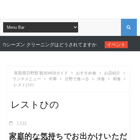
S
 クリーニングはどうされてますか
イベント
横井久美子フォ
E
A
鳥取県日野郡 観光WEBガイド
おすすめ食
お店紹介
ランチメニュー
中華
日野で食べる
洋食
和食
R
レストひの
C
レストひの
H
17:33
家庭的な気持ちでお出かけいただ