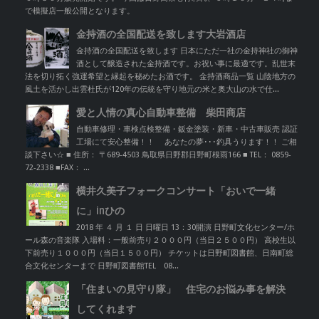
で模擬店一般公開となります。
金持酒の全国配送を致します大岩酒店
金持酒の全国配送を致します 日本にただ一社の金持神社の御神
酒として醸造された金持酒です。お祝い事に最適です。乱世末
法を切り拓く強運希望と縁起を秘めたお酒です。 金持酒商品一覧 山陰地方の
風土を活かし出雲杜氏が120年の伝統を守り地元の米と奥大山の水で仕...
愛と人情の真心自動車整備 柴田商店
自動車修理・車検点検整備・鈑金塗装・新車・中古車販売 認証
工場にて安心整備！！ あなたの夢･･･釣具うります！！ ご相
談下さい☆ ■ 住所： 〒689-4503 鳥取県日野郡日野町根雨166 ■ TEL： 0859-
72-2338 ■FAX： ...
横井久美子フォークコンサート「おいで一緒
に」inひの
2018 年 ４ 月 １ 日 日曜日 13：30開演 日野町文化センター/ホ
ール森の音楽隊 入場料：一般前売り２０００円（当日２５００円） 高校生以
下前売り１０００円（当日１５００円） チケットは日野町図書館、日南町総
合文化センターまで 日野町図書館TEL 08...
「住まいの見守り隊」 住宅のお悩み事を解決
してくれます