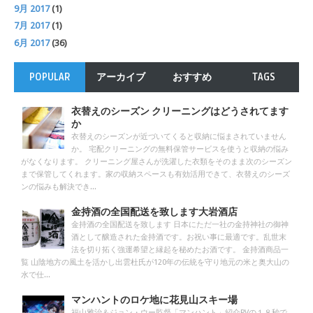
9月 2017
(1)
7月 2017
(1)
6月 2017
(36)
POPULAR
アーカイブ
おすすめ
TAGS
衣替えのシーズン クリーニングはどうされてます
か
衣替えのシーズンが近づいてくると収納に悩まされていません
か。 宅配クリーニングの無料保管サービスを使うと収納の悩み
がなくなります。 クリーニング屋さんが洗濯した衣類をそのまま次のシーズン
まで保管してくれます。家の収納スペースも有効活用できて、衣替えのシーズ
ンの悩みも解決でき...
金持酒の全国配送を致します大岩酒店
金持酒の全国配送を致します 日本にただ一社の金持神社の御神
酒として醸造された金持酒です。お祝い事に最適です。乱世末
法を切り拓く強運希望と縁起を秘めたお酒です。 金持酒商品一
覧 山陰地方の風土を活かし出雲杜氏が120年の伝統を守り地元の米と奥大山の
水で仕...
マンハントのロケ地に花見山スキー場
福山雅治＆ジョン・ウー監督「マンハント」紹介PVの１８秒で