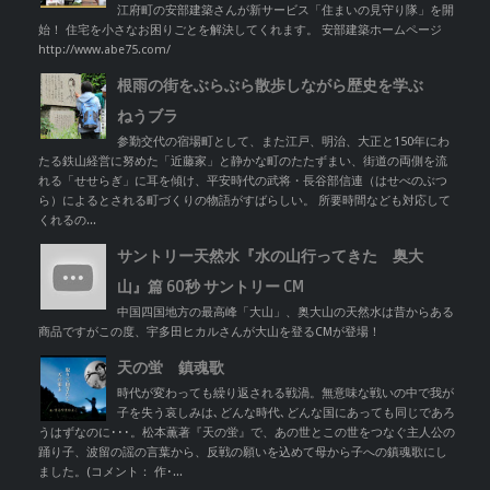
江府町の安部建築さんが新サービス「住まいの見守り隊」を開
始！ 住宅を小さなお困りごとを解決してくれます。 安部建築ホームページ
http://www.abe75.com/
根雨の街をぶらぶら散歩しながら歴史を学ぶ
ねうブラ
参勤交代の宿場町として、また江戸、明治、大正と150年にわ
たる鉄山経営に努めた「近藤家」と静かな町のたたずまい、街道の両側を流
れる「せせらぎ」に耳を傾け、平安時代の武将・長谷部信連（はせべのぶつ
ら）によるとされる町づくりの物語がすばらしい。 所要時間なども対応して
くれるの...
サントリー天然水『水の山行ってきた 奥大
山』篇 60秒 サントリー CM
中国四国地方の最高峰「大山」、奥大山の天然水は昔からある
商品ですがこの度、宇多田ヒカルさんが大山を登るCMが登場！
天の蛍 鎮魂歌
時代が変わっても繰り返される戦渦。無意味な戦いの中で我が
子を失う哀しみは､どんな時代､どんな国にあっても同じであろ
うはずなのに･･･。松本薫著『天の蛍』で、あの世とこの世をつなぐ主人公の
踊り子、波留の謡の言葉から、反戦の願いを込めて母から子への鎮魂歌にし
ました。(コメント： 作･...