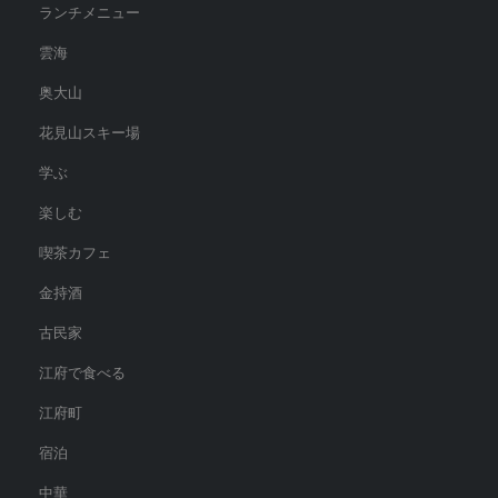
ランチメニュー
雲海
奥大山
花見山スキー場
学ぶ
楽しむ
喫茶カフェ
金持酒
古民家
江府で食べる
江府町
宿泊
中華